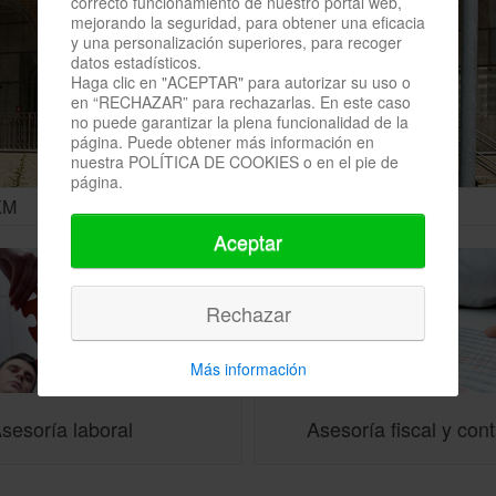
correcto funcionamiento de nuestro portal web,
mejorando la seguridad, para obtener una eficacia
y una personalización superiores, para recoger
datos estadísticos.
Haga clic en "ACEPTAR" para autorizar su uso o
en “RECHAZAR” para rechazarlas. En este caso
no puede garantizar la plena funcionalidad de la
página. Puede obtener más información en
nuestra POLÍTICA DE COOKIES o en el pie de
página.
Aceptar
Rechazar
Más información
sesoría laboral
Asesoría fiscal y cont