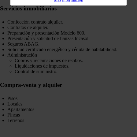
Más información
Servicios inmobiliarios
Confección contrato alquiler.
Contratos de alquiler.
Preparación y presentación Modelo 600.
Presentación y solicitud de fianzas Incasol.
Seguros ABAG.
Solicitud certificado energético y cédula de habitabilidad.
Administración
Cobros y reclamaciones de recibos.
Liquidaciones de impuestos.
Control de suministro.
Compra-venta y alquiler
Pisos
Locales
Apartamentos
Fincas
Terrenos