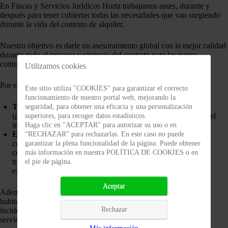
En Fincas y Servicios Jurídicos Horta trabajamos antes, durante y
después para tener cubiertas todas las necesidades que van surgiendo
durante la vida del contrato de alquiler.
Nuestro objetivo es darle un asesoramiento global con la mejor calidad
durante todo el proceso y vigencia del contrato para las partes
contratantes.
Utilizamos cookies
Por ello, le ofrecemos los siguientes servicios:
Este sitio utiliza "COOKIES" para garantizar el correcto
funcionamiento de nuestro portal web, mejorando la
Tramitación de los derechos y obligaciones inherentes
seguridad, para obtener una eficacia y una personalización
(presentación de la fianza, presentación del ITP), publicidad del
superiores, para recoger datos estadísticos.
inmueble, búsqueda y selección de inquilinos.
Haga clic en "ACEPTAR" para autorizar su uso o en
Escrituras y contratos
: Negociación, redacción y firma del
“RECHAZAR” para rechazarlas. En este caso no puede
contrato de alquiler, gestión de emisión y cobro de recibos,
garantizar la plena funcionalidad de la página. Puede obtener
certificados de ingresos y gastos anuales y liquidaciones
más información en nuestra POLÍTICA DE COOKIES o en
trimestrales, seguimiento de la morosidad y reclamación
el pie de página.
extrajudicial de impagos.
Aceptar
Además ofrecemos servicios de tramitación de la cédula de
habitabilidad y certificado de eficiencia energética, gestionamos
Rechazar
incidencias por averías ordinarias o extraordinarias, entre otros
servicios.